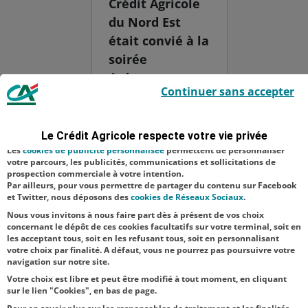
Crédit Agricole
du Nord Est
était convié à la
soirée
événement
Le Crédit Agricole utilise des cookies sur ce site : certains cookies sont
Continuer sans accepter
indispensables car utilisés à des fins de bon fonctionnement et de
organisée par
sécurité ; d’autres sont facultatifs. Les
cookies de mesure d'audience
l’association
permettent de réaliser des statistiques de visites, d’analyser votre
navigation, et vous présenter ponctuellement des questionnaires de
"Les Amis de
Le Crédit Agricole respecte votre vie privée
satisfaction facultatifs.
Saint-Nicaise
Les
cookies de publicité personnalisée
permettent de personnaliser
votre parcours, les publicités, communications et sollicitations de
du Chemin-
prospection commerciale à votre intention.
Par ailleurs, pour vous permettre de partager du contenu sur Facebook
Vert" pour
et Twitter, nous déposons des
cookies de Réseaux Sociaux
.
célébr...
Nous vous invitons à nous faire part dès à présent de vos choix
concernant le dépôt de ces cookies facultatifs sur votre terminal, soit en
les acceptant tous, soit en les refusant tous, soit en personnalisant
votre choix par finalité. A défaut, vous ne pourrez pas poursuivre votre
navigation sur notre site.
Votre choix est libre et peut être modifié à tout moment, en cliquant
sur le lien "Cookies", en bas de page.