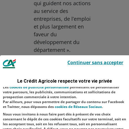
qui guident nos actions
au service des
entreprises, de l’emploi
et plus largement en
faveur du
développement du
département ».
Le Crédit Agricole utilise des cookies sur ce site : certains cookies sont
Continuer sans accepter
Aucune catégorie
indispensables car utilisés à des fins de bon fonctionnement et de
sécurité ; d’autres sont facultatifs. Les
cookies de mesure d'audience
Économie
permettent de réaliser des statistiques de visites, d’analyser votre
navigation, et vous présenter ponctuellement des questionnaires de
Le Crédit Agricole respecte votre vie privée
Entreprise
Territoire
satisfaction facultatifs.
Les
cookies de publicité personnalisée
permettent de personnaliser
RSE
votre parcours, les publicités, communications et sollicitations de
prospection commerciale à votre intention.
Par ailleurs, pour vous permettre de partager du contenu sur Facebook
NOS
et Twitter, nous déposons des
cookies de Réseaux Sociaux
.
ACTUALITÉS
Nous vous invitons à nous faire part dès à présent de vos choix
concernant le dépôt de ces cookies facultatifs sur votre terminal, soit en
les acceptant tous, soit en les refusant tous, soit en personnalisant
TOUTES NOS ACTUALITÉS
votre choix par finalité. A défaut, vous ne pourrez pas poursuivre votre