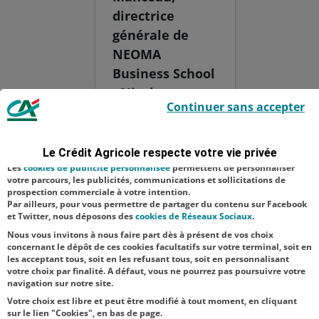
directrice
générale de
NEOMA
Business School
- Nicolas
Le Crédit Agricole utilise des cookies sur ce site : certains cookies sont
Continuer sans accepter
indispensables car utilisés à des fins de bon fonctionnement et de
Bouzou - Gilles
sécurité ; d’autres sont facultatifs. Les
cookies de mesure d'audience
Halais,
permettent de réaliser des statistiques de visites, d’analyser votre
navigation, et vous présenter ponctuellement des questionnaires de
animateur de
Le Crédit Agricole respecte votre vie privée
satisfaction facultatifs.
l’événement -
Les
cookies de publicité personnalisée
permettent de personnaliser
votre parcours, les publicités, communications et sollicitations de
Matthieu
prospection commerciale à votre intention.
Par ailleurs, pour vous permettre de partager du contenu sur Facebook
Renard,
et Twitter, nous déposons des
cookies de Réseaux Sociaux
.
directeur gén...
Nous vous invitons à nous faire part dès à présent de vos choix
concernant le dépôt de ces cookies facultatifs sur votre terminal, soit en
les acceptant tous, soit en les refusant tous, soit en personnalisant
votre choix par finalité. A défaut, vous ne pourrez pas poursuivre votre
navigation sur notre site.
Votre choix est libre et peut être modifié à tout moment, en cliquant
sur le lien "Cookies", en bas de page.