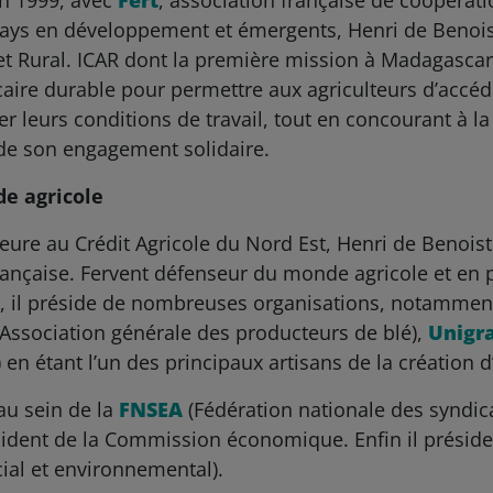
en 1999, avec
Fert
, association française de coopérati
ays en développement et émergents, Henri de Benoist
 et Rural. ICAR dont la première mission à Madagascar 
aire durable pour permettre aux agriculteurs d’accéd
rer leurs conditions de travail, tout en concourant à la
 de son engagement solidaire.
e agricole
re au Crédit Agricole du Nord Est, Henri de Benoist 
rançaise. Fervent défenseur du monde agricole et en par
 il préside de nombreuses organisations, notamment
Association générale des producteurs de blé),
Unigr
en étant l’un des principaux artisans de la création d
 au sein de la
FNSEA
(Fédération nationale des syndica
ésident de la Commission économique. Enfin il présid
al et environnemental).