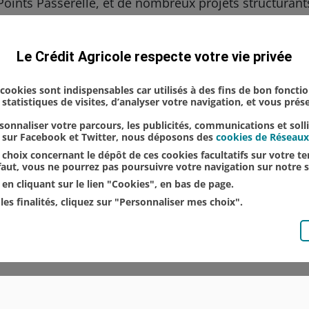
oints Passerelle, et de nombreux projets structurants
ure que pour la Caisse régionale du Crédit Agricole du
Économie
Territoire
Le Crédit Agricole respecte votre vie privée
s cookies sont indispensables car utilisés à des fins de bon foncti
statistiques de visites, d’analyser votre navigation, et vous pré
onnaliser votre parcours, les publicités, communications et soll
u sur Facebook et Twitter, nous déposons des
cookies de Réseaux
choix concernant le dépôt de ces cookies facultatifs sur votre ter
éfaut, vous ne pourrez pas poursuivre votre navigation sur notre s
en cliquant sur le lien "Cookies", en bas de page.
les finalités, cliquez sur "Personnaliser mes choix".