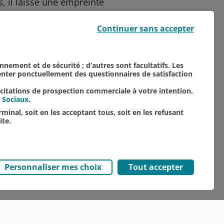
, il laisse une empreinte
 Nord Est.
Continuer sans accepter
onnement et de sécurité ; d’autres sont facultatifs. Les
senter ponctuellement des questionnaires de satisfaction
TOUTES NOS ACTUALITÉS
icitations de prospection commerciale à votre intention.
 Sociaux
.
minal, soit en les acceptant tous, soit en les refusant
ite.
Personnaliser mes choix
Tout accepter