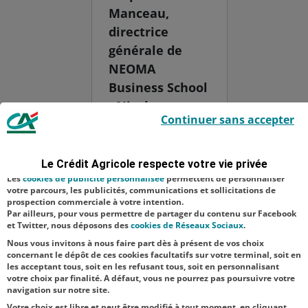
Manceau,
directrice
générale de
NEOMA
Business School
- Nicolas
Le Crédit Agricole utilise des cookies sur ce site : certains cookies sont
Continuer sans accepter
indispensables car utilisés à des fins de bon fonctionnement et de
Bouzou - Gilles
sécurité ; d’autres sont facultatifs. Les
cookies de mesure d'audience
Halais,
permettent de réaliser des statistiques de visites, d’analyser votre
navigation, et vous présenter ponctuellement des questionnaires de
animateur de
Le Crédit Agricole respecte votre vie privée
satisfaction facultatifs.
l’événement -
Les
cookies de publicité personnalisée
permettent de personnaliser
votre parcours, les publicités, communications et sollicitations de
Matthieu
prospection commerciale à votre intention.
Par ailleurs, pour vous permettre de partager du contenu sur Facebook
Renard,
et Twitter, nous déposons des
cookies de Réseaux Sociaux
.
directeur gén...
Nous vous invitons à nous faire part dès à présent de vos choix
concernant le dépôt de ces cookies facultatifs sur votre terminal, soit en
les acceptant tous, soit en les refusant tous, soit en personnalisant
votre choix par finalité. A défaut, vous ne pourrez pas poursuivre votre
navigation sur notre site.
Votre choix est libre et peut être modifié à tout moment, en cliquant