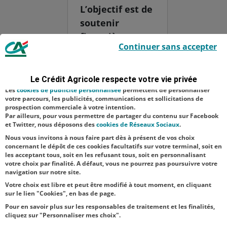
L’objectif est de
soutenir
financièrement
Le Crédit Agricole utilise des cookies sur ce site : certains cookies sont
Continuer sans accepter
indispensables car utilisés à des fins de bon fonctionnement et de
des projets
sécurité ; d’autres sont facultatifs. Les
cookies de mesure d'audience
associatifs
permettent de réaliser des statistiques de visites, d’analyser votre
navigation, et vous présenter ponctuellement des questionnaires de
visant à mieux
Le Crédit Agricole respecte votre vie privée
satisfaction facultatifs.
accompagner
Les
cookies de publicité personnalisée
permettent de personnaliser
votre parcours, les publicités, communications et sollicitations de
les aidants.
prospection commerciale à votre intention.
Par ailleurs, pour vous permettre de partager du contenu sur Facebook
Héros du
et Twitter, nous déposons des
cookies de Réseaux Sociaux
.
quotidien, les...
Nous vous invitons à nous faire part dès à présent de vos choix
concernant le dépôt de ces cookies facultatifs sur votre terminal, soit en
les acceptant tous, soit en les refusant tous, soit en personnalisant
votre choix par finalité. A défaut, vous ne pourrez pas poursuivre votre
navigation sur notre site.
Votre choix est libre et peut être modifié à tout moment, en cliquant
sur le lien "Cookies", en bas de page.
Pour en savoir plus sur les responsables de traitement et les finalités,
cliquez sur "Personnaliser mes choix".