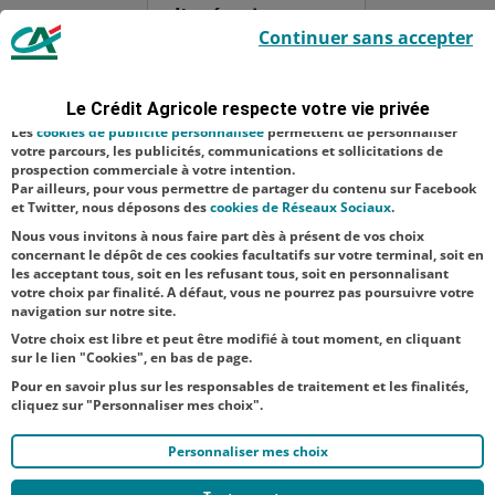
l’opération
Le Crédit Agricole utilise des cookies sur ce site : certains cookies sont
Continuer sans accepter
indispensables car utilisés à des fins de bon fonctionnement et de
solidarité
sécurité ; d’autres sont facultatifs. Les
cookies de mesure d'audience
paille, visant à
permettent de réaliser des statistiques de visites, d’analyser votre
navigation, et vous présenter ponctuellement des questionnaires de
venir en aide
Le Crédit Agricole respecte votre vie privée
satisfaction facultatifs.
aux éleveurs
Les
cookies de publicité personnalisée
permettent de personnaliser
votre parcours, les publicités, communications et sollicitations de
faisant face aux
prospection commerciale à votre intention.
Par ailleurs, pour vous permettre de partager du contenu sur Facebook
difficultés
et Twitter, nous déposons des
cookies de Réseaux Sociaux
.
d’appr...
Nous vous invitons à nous faire part dès à présent de vos choix
concernant le dépôt de ces cookies facultatifs sur votre terminal, soit en
les acceptant tous, soit en les refusant tous, soit en personnalisant
votre choix par finalité. A défaut, vous ne pourrez pas poursuivre votre
navigation sur notre site.
Votre choix est libre et peut être modifié à tout moment, en cliquant
sur le lien "Cookies", en bas de page.
Pour en savoir plus sur les responsables de traitement et les finalités,
cliquez sur "Personnaliser mes choix".
Personnaliser mes choix