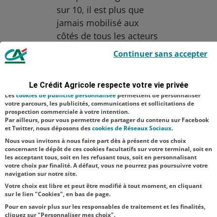
sur 10, il est plus que
jamais mobilisé aux
côtés de tous les acteurs
Le Crédit Agricole utilise des cookies sur ce site : certains cookies sont
du monde agricole.
Continuer sans accepter
indispensables car utilisés à des fins de bon fonctionnement et de
sécurité ; d’autres sont facultatifs. Les
cookies de mesure d'audience
Aucune catégorie
permettent de réaliser des statistiques de visites, d’analyser votre
navigation, et vous présenter ponctuellement des questionnaires de
Le Crédit Agricole respecte votre vie privée
Agriculture
satisfaction facultatifs.
Les
cookies de publicité personnalisée
permettent de personnaliser
Territoire
votre parcours, les publicités, communications et sollicitations de
prospection commerciale à votre intention.
Par ailleurs, pour vous permettre de partager du contenu sur Facebook
NOS
et Twitter, nous déposons des
cookies de Réseaux Sociaux
.
ACTUALITÉS
Nous vous invitons à nous faire part dès à présent de vos choix
concernant le dépôt de ces cookies facultatifs sur votre terminal, soit en
les acceptant tous, soit en les refusant tous, soit en personnalisant
TOUTES NOS ACTUALITÉS
votre choix par finalité. A défaut, vous ne pourrez pas poursuivre votre
navigation sur notre site.
Votre choix est libre et peut être modifié à tout moment, en cliquant
sur le lien "Cookies", en bas de page.
Pour en savoir plus sur les responsables de traitement et les finalités,
cliquez sur "Personnaliser mes choix".