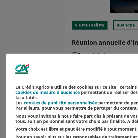
Vie mutualiste
Banque
Réunion annuelle d'in
3 min de lecture
De gauche à droite sur 
Delphine Manceau, direc
animateur de l’événeme
Le Crédit Agricole utilise des cookies sur ce site : certain
cookies de mesure d'audience
permettent de réaliser des 
facultatifs.
Les
cookies de publicité personnalisée
permettent de pers
Par ailleurs, pour vous permettre de partager du conten
Nous vous invitons à nous faire part dès à présent de vos 
tous, soit en personnalisant votre choix par finalité. A d
Votre choix est libre et peut être modifié à tout moment, 
Pour en savoir plus sur les responsables de traitement et 