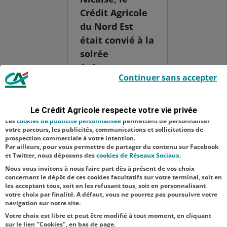
Crédit Agricole
du Nord Est
était convié à la
soirée
événement
Le Crédit Agricole utilise des cookies sur ce site : certains cookies sont
Continuer sans accepter
indispensables car utilisés à des fins de bon fonctionnement et de
organisée par
sécurité ; d’autres sont facultatifs. Les
cookies de mesure d'audience
l’association
permettent de réaliser des statistiques de visites, d’analyser votre
navigation, et vous présenter ponctuellement des questionnaires de
"Les Amis de
Le Crédit Agricole respecte votre vie privée
satisfaction facultatifs.
Saint-Nicaise
Les
cookies de publicité personnalisée
permettent de personnaliser
votre parcours, les publicités, communications et sollicitations de
du Chemin-
prospection commerciale à votre intention.
Par ailleurs, pour vous permettre de partager du contenu sur Facebook
Vert" pour
et Twitter, nous déposons des
cookies de Réseaux Sociaux
.
célébr...
Nous vous invitons à nous faire part dès à présent de vos choix
concernant le dépôt de ces cookies facultatifs sur votre terminal, soit en
les acceptant tous, soit en les refusant tous, soit en personnalisant
votre choix par finalité. A défaut, vous ne pourrez pas poursuivre votre
navigation sur notre site.
Votre choix est libre et peut être modifié à tout moment, en cliquant
sur le lien "Cookies", en bas de page.