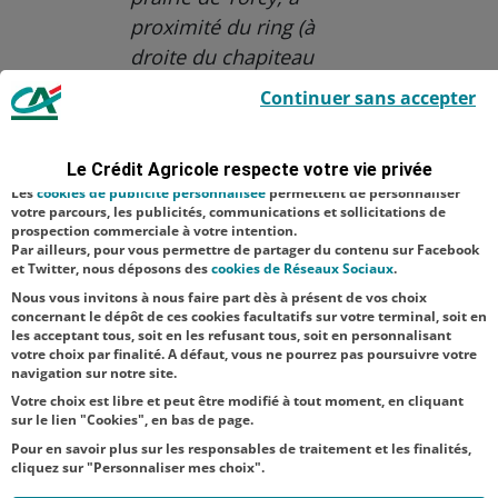
proximité du ring (à
droite du chapiteau
Le Crédit Agricole utilise des cookies sur ce site : certains cookies sont
principal).
Continuer sans accepter
indispensables car utilisés à des fins de bon fonctionnement et de
sécurité ; d’autres sont facultatifs. Les
cookies de mesure d'audience
Aucune catégorie
permettent de réaliser des statistiques de visites, d’analyser votre
navigation, et vous présenter ponctuellement des questionnaires de
Le Crédit Agricole respecte votre vie privée
Agriculture
satisfaction facultatifs.
Les
cookies de publicité personnalisée
permettent de personnaliser
Économie
RSE
votre parcours, les publicités, communications et sollicitations de
prospection commerciale à votre intention.
Par ailleurs, pour vous permettre de partager du contenu sur Facebook
NOS
et Twitter, nous déposons des
cookies de Réseaux Sociaux
.
ACTUALITÉS
Nous vous invitons à nous faire part dès à présent de vos choix
concernant le dépôt de ces cookies facultatifs sur votre terminal, soit en
les acceptant tous, soit en les refusant tous, soit en personnalisant
TOUTES NOS ACTUALITÉS
votre choix par finalité. A défaut, vous ne pourrez pas poursuivre votre
navigation sur notre site.
Votre choix est libre et peut être modifié à tout moment, en cliquant
sur le lien "Cookies", en bas de page.
Pour en savoir plus sur les responsables de traitement et les finalités,
cliquez sur "Personnaliser mes choix".