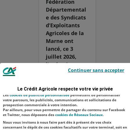
Fédération
Départemental
e des Syndicats
d’Exploitants
Agricoles de la
Marne ont
lancé, ce 3
juillet 2026,
l’opération
Le Crédit Agricole utilise des cookies sur ce site : certains cookies sont
Continuer sans accepter
indispensables car utilisés à des fins de bon fonctionnement et de
solidarité
sécurité ; d’autres sont facultatifs. Les
cookies de mesure d'audience
paille, visant à
permettent de réaliser des statistiques de visites, d’analyser votre
navigation, et vous présenter ponctuellement des questionnaires de
venir en aide
Le Crédit Agricole respecte votre vie privée
satisfaction facultatifs.
aux éleveurs
Les
cookies de publicité personnalisée
permettent de personnaliser
votre parcours, les publicités, communications et sollicitations de
faisant face aux
prospection commerciale à votre intention.
Par ailleurs, pour vous permettre de partager du contenu sur Facebook
difficultés
et Twitter, nous déposons des
cookies de Réseaux Sociaux
.
d’appr...
Nous vous invitons à nous faire part dès à présent de vos choix
concernant le dépôt de ces cookies facultatifs sur votre terminal, soit en