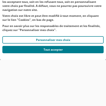
les acceptant tous, soit en les refusant tous, soit en personnalisant
votre choix par finalité. A défaut, vous ne pourrez pas poursuivre votre
navigation sur notre site.
Votre choix est libre et peut être modifié à tout moment, en cliquant
sur le lien "Cookies", en bas de page.
Pour en savoir plus sur les responsables de traitement et les finalités,
cliquez sur "Personnaliser mes choix".
Personnaliser mes choix
Tout accepter
© CRÉDIT AGRICOLE DU NORD EST
COMMUNIQUÉS DE PRESSE
MENTIONS LÉGALES
ACCESSIBILITÉ
PROTECTION DES DONNÉES DU SITE INTERNET