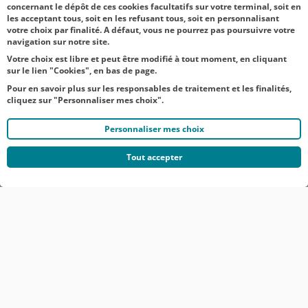
concernant le dépôt de ces cookies facultatifs sur votre terminal, soit en
les acceptant tous, soit en les refusant tous, soit en personnalisant
votre choix par finalité. A défaut, vous ne pourrez pas poursuivre votre
navigation sur notre site.
Votre choix est libre et peut être modifié à tout moment, en cliquant
sur le lien "Cookies", en bas de page.
Pour en savoir plus sur les responsables de traitement et les finalités,
cliquez sur "Personnaliser mes choix".
Personnaliser mes choix
Tout accepter
© CRÉDIT AGRICOLE DU NORD EST
COMMUNIQUÉS DE PRESSE
MENTIONS LÉGALES
ACCESSIBILITÉ
PROTECTION DES DONNÉES DU SITE INTERNET