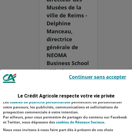
Musées de la
ville de Reims -
Delphine
Manceau,
directrice
générale de
NEOMA
Business School
- Nicolas
Le Crédit Agricole utilise des cookies sur ce site : certains cookies sont
Continuer sans accepter
indispensables car utilisés à des fins de bon fonctionnement et de
Bouzou - Gilles
sécurité ; d’autres sont facultatifs. Les
cookies de mesure d'audience
Halais,
permettent de réaliser des statistiques de visites, d’analyser votre
navigation, et vous présenter ponctuellement des questionnaires de
animateur de
Le Crédit Agricole respecte votre vie privée
satisfaction facultatifs.
l’événement -
Les
cookies de publicité personnalisée
permettent de personnaliser
votre parcours, les publicités, communications et sollicitations de
Matthieu
prospection commerciale à votre intention.
Par ailleurs, pour vous permettre de partager du contenu sur Facebook
Renard,
et Twitter, nous déposons des
cookies de Réseaux Sociaux
.
directeur gén...
Nous vous invitons à nous faire part dès à présent de vos choix