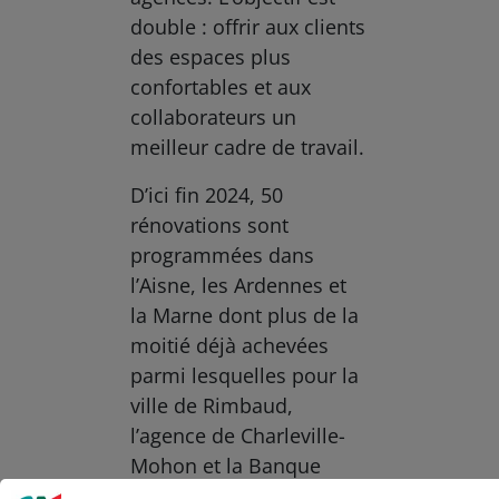
double : offrir aux clients
des espaces plus
confortables et aux
collaborateurs un
meilleur cadre de travail.
D’ici fin 2024, 50
rénovations sont
programmées dans
l’Aisne, les Ardennes et
la Marne dont plus de la
moitié déjà achevées
parmi lesquelles pour la
ville de Rimbaud,
l’agence de Charleville-
Mohon et la Banque
Le Crédit Agricole utilise des cookies sur ce site : certains cookies sont
Privée.