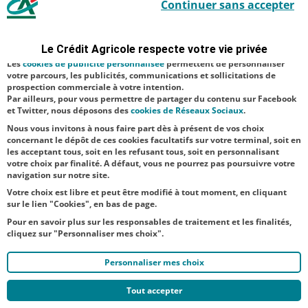
Continuer sans accepter
indispensables car utilisés à des fins de bon fonctionnement et de
sécurité ; d’autres sont facultatifs. Les
cookies de mesure d'audience
Aucune catégorie
permettent de réaliser des statistiques de visites, d’analyser votre
navigation, et vous présenter ponctuellement des questionnaires de
Le Crédit Agricole respecte votre vie privée
Banque Privée
satisfaction facultatifs.
Les
cookies de publicité personnalisée
permettent de personnaliser
Proximité
votre parcours, les publicités, communications et sollicitations de
prospection commerciale à votre intention.
Par ailleurs, pour vous permettre de partager du contenu sur Facebook
NOS
et Twitter, nous déposons des
cookies de Réseaux Sociaux
.
ACTUALITÉS
Nous vous invitons à nous faire part dès à présent de vos choix
concernant le dépôt de ces cookies facultatifs sur votre terminal, soit en
les acceptant tous, soit en les refusant tous, soit en personnalisant
TOUTES NOS ACTUALITÉS
votre choix par finalité. A défaut, vous ne pourrez pas poursuivre votre
navigation sur notre site.
Votre choix est libre et peut être modifié à tout moment, en cliquant
sur le lien "Cookies", en bas de page.
Pour en savoir plus sur les responsables de traitement et les finalités,
cliquez sur "Personnaliser mes choix".
Personnaliser mes choix
Tout accepter