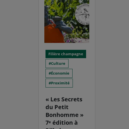
Filière champagne
Culture
Économie
Proximité
« Les Secrets
du Petit
Bonhomme »
7ᵉ édition à