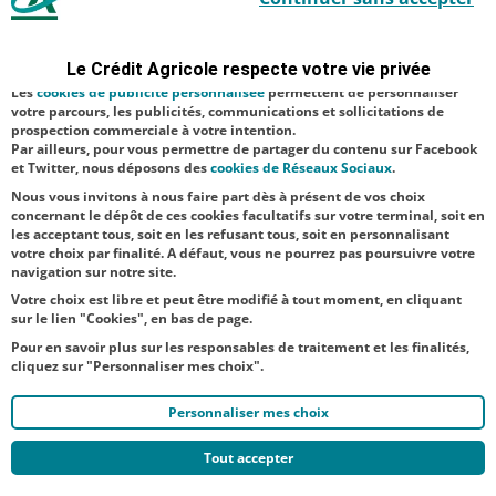
juillet. Son nom
sécurité ; d’autres sont facultatifs. Les
cookies de mesure d'audience
est inspiré de la
permettent de réaliser des statistiques de visites, d’analyser votre
navigation, et vous présenter ponctuellement des questionnaires de
statue de
Le Crédit Agricole respecte votre vie privée
satisfaction facultatifs.
Bacchus, dieu
Les
cookies de publicité personnalisée
permettent de personnaliser
votre parcours, les publicités, communications et sollicitations de
du vin dans la
prospection commerciale à votre intention.
Par ailleurs, pour vous permettre de partager du contenu sur Facebook
mythologie
et Twitter, nous déposons des
cookies de Réseaux Sociaux
.
rom...
Nous vous invitons à nous faire part dès à présent de vos choix
concernant le dépôt de ces cookies facultatifs sur votre terminal, soit en
les acceptant tous, soit en les refusant tous, soit en personnalisant
votre choix par finalité. A défaut, vous ne pourrez pas poursuivre votre
navigation sur notre site.
Votre choix est libre et peut être modifié à tout moment, en cliquant
sur le lien "Cookies", en bas de page.
Pour en savoir plus sur les responsables de traitement et les finalités,
cliquez sur "Personnaliser mes choix".
Personnaliser mes choix
Tout accepter