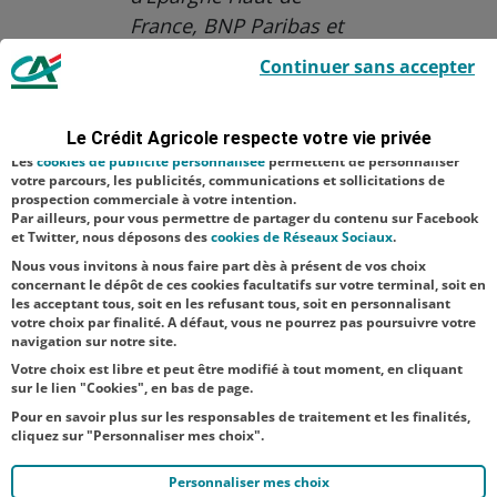
France, BNP Paribas et
Le Crédit Agricole utilise des cookies sur ce site : certains cookies sont
Crédit Coopératif
Continuer sans accepter
indispensables car utilisés à des fins de bon fonctionnement et de
sécurité ; d’autres sont facultatifs. Les
cookies de mesure d'audience
Aucune catégorie
permettent de réaliser des statistiques de visites, d’analyser votre
navigation, et vous présenter ponctuellement des questionnaires de
Le Crédit Agricole respecte votre vie privée
Agriculture
Banque
satisfaction facultatifs.
Les
cookies de publicité personnalisée
permettent de personnaliser
RSE
votre parcours, les publicités, communications et sollicitations de
prospection commerciale à votre intention.
Par ailleurs, pour vous permettre de partager du contenu sur Facebook
NOS
et Twitter, nous déposons des
cookies de Réseaux Sociaux
.
ACTUALITÉS
Nous vous invitons à nous faire part dès à présent de vos choix
concernant le dépôt de ces cookies facultatifs sur votre terminal, soit en
les acceptant tous, soit en les refusant tous, soit en personnalisant
TOUTES NOS ACTUALITÉS
votre choix par finalité. A défaut, vous ne pourrez pas poursuivre votre
navigation sur notre site.
Votre choix est libre et peut être modifié à tout moment, en cliquant
sur le lien "Cookies", en bas de page.
Pour en savoir plus sur les responsables de traitement et les finalités,
cliquez sur "Personnaliser mes choix".
Personnaliser mes choix