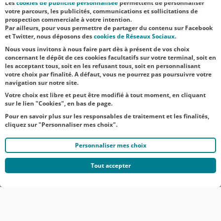
Saint-Nicaise
Les
cookies de publicité personnalisée
permettent de personnaliser
votre parcours, les publicités, communications et sollicitations de
du Chemin-
prospection commerciale à votre intention.
Par ailleurs, pour vous permettre de partager du contenu sur Facebook
Vert" pour
et Twitter, nous déposons des
cookies de Réseaux Sociaux
.
célébr...
Nous vous invitons à nous faire part dès à présent de vos choix
concernant le dépôt de ces cookies facultatifs sur votre terminal, soit en
les acceptant tous, soit en les refusant tous, soit en personnalisant
votre choix par finalité. A défaut, vous ne pourrez pas poursuivre votre
navigation sur notre site.
Votre choix est libre et peut être modifié à tout moment, en cliquant
sur le lien "Cookies", en bas de page.
Pour en savoir plus sur les responsables de traitement et les finalités,
cliquez sur "Personnaliser mes choix".
Personnaliser mes choix
Tout accepter