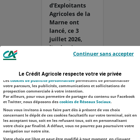
d’Exploitants
Agricoles de la
Marne ont
lancé, ce 3
juillet 2026,
l’opération
Le Crédit Agricole utilise des cookies sur ce site : certains cookies sont
Continuer sans accepter
indispensables car utilisés à des fins de bon fonctionnement et de
solidarité
sécurité ; d’autres sont facultatifs. Les
cookies de mesure d'audience
paille, visant à
permettent de réaliser des statistiques de visites, d’analyser votre
navigation, et vous présenter ponctuellement des questionnaires de
venir en aide
Le Crédit Agricole respecte votre vie privée
satisfaction facultatifs.
aux éleveurs
Les
cookies de publicité personnalisée
permettent de personnaliser
votre parcours, les publicités, communications et sollicitations de
faisant face aux
prospection commerciale à votre intention.
Par ailleurs, pour vous permettre de partager du contenu sur Facebook
difficultés
et Twitter, nous déposons des
cookies de Réseaux Sociaux
.
d’appr...
Nous vous invitons à nous faire part dès à présent de vos choix
concernant le dépôt de ces cookies facultatifs sur votre terminal, soit en
les acceptant tous, soit en les refusant tous, soit en personnalisant
votre choix par finalité. A défaut, vous ne pourrez pas poursuivre votre
navigation sur notre site.
Votre choix est libre et peut être modifié à tout moment, en cliquant