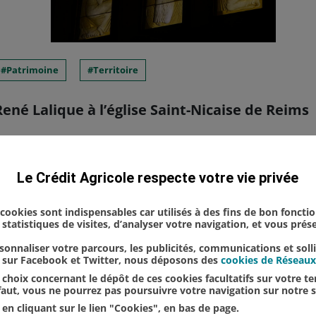
Patrimoine
Territoire
ené Lalique à l’église Saint-Nicaise de Reims
auration des célèbres anges de René Lalique de l’
Le Crédit Agricole respecte votre vie privée
 Est était convié à la soirée événement organisée 
u Chemin-Vert" pour célébr...
s cookies sont indispensables car utilisés à des fins de bon foncti
statistiques de visites, d’analyser votre navigation, et vous pré
onnaliser votre parcours, les publicités, communications et soll
u sur Facebook et Twitter, nous déposons des
cookies de Réseaux
choix concernant le dépôt de ces cookies facultatifs sur votre ter
éfaut, vous ne pourrez pas poursuivre votre navigation sur notre s
en cliquant sur le lien "Cookies", en bas de page.