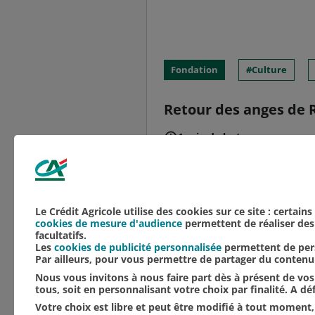
Fondation
Culture
Retour des anges de R
1 min de lecture
Grand mécène de la rest
Crédit Agricole du Nord
Amis de Saint-Nicaise d
Le Crédit Agricole utilise des cookies sur ce site : certain
cookies de mesure d'audience
permettent de réaliser des 
facultatifs.
Les
cookies de publicité personnalisée
permettent de pers
Par ailleurs, pour vous permettre de partager du conten
Nous vous invitons à nous faire part dès à présent de vos 
tous, soit en personnalisant votre choix par finalité. A d
Votre choix est libre et peut être modifié à tout moment, 