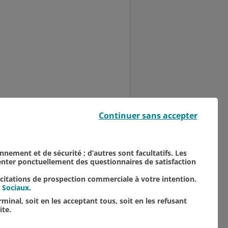
Église Saint-Nicaise, le
Continuer sans accepter
par l’association "Les
onnement et de sécurité ; d’autres sont facultatifs. Les
senter ponctuellement des questionnaires de satisfaction
icitations de prospection commerciale à votre intention.
 Sociaux
.
minal, soit en les acceptant tous, soit en les refusant
ite.