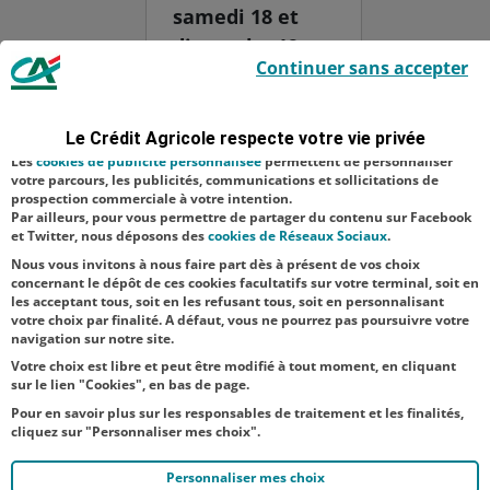
samedi 18 et
dimanche 19
Le Crédit Agricole utilise des cookies sur ce site : certains cookies sont
Continuer sans accepter
indispensables car utilisés à des fins de bon fonctionnement et de
juillet. Son nom
sécurité ; d’autres sont facultatifs. Les
cookies de mesure d'audience
est inspiré de la
permettent de réaliser des statistiques de visites, d’analyser votre
navigation, et vous présenter ponctuellement des questionnaires de
statue de
Le Crédit Agricole respecte votre vie privée
satisfaction facultatifs.
Bacchus, dieu
Les
cookies de publicité personnalisée
permettent de personnaliser
votre parcours, les publicités, communications et sollicitations de
du vin dans la
prospection commerciale à votre intention.
Par ailleurs, pour vous permettre de partager du contenu sur Facebook
mythologie
et Twitter, nous déposons des
cookies de Réseaux Sociaux
.
rom...
Nous vous invitons à nous faire part dès à présent de vos choix
concernant le dépôt de ces cookies facultatifs sur votre terminal, soit en
les acceptant tous, soit en les refusant tous, soit en personnalisant
votre choix par finalité. A défaut, vous ne pourrez pas poursuivre votre
navigation sur notre site.
Votre choix est libre et peut être modifié à tout moment, en cliquant
sur le lien "Cookies", en bas de page.
Pour en savoir plus sur les responsables de traitement et les finalités,
cliquez sur "Personnaliser mes choix".
Personnaliser mes choix