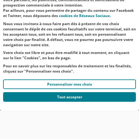
faisant face aux
prospection commerciale à votre intention.
Par ailleurs, pour vous permettre de partager du contenu sur Facebook
difficultés
et Twitter, nous déposons des
cookies de Réseaux Sociaux
.
d’appr...
Nous vous invitons à nous faire part dès à présent de vos choix
concernant le dépôt de ces cookies facultatifs sur votre terminal, soit en
les acceptant tous, soit en les refusant tous, soit en personnalisant
votre choix par finalité. A défaut, vous ne pourrez pas poursuivre votre
navigation sur notre site.
Votre choix est libre et peut être modifié à tout moment, en cliquant
sur le lien "Cookies", en bas de page.
Pour en savoir plus sur les responsables de traitement et les finalités,
cliquez sur "Personnaliser mes choix".
Personnaliser mes choix
Tout accepter
© CRÉDIT AGRICOLE DU NORD EST