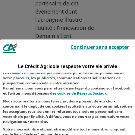
partenaire de cet
événement dont
l’acronyme illustre
l’utilité : l’Innovation de
Demain s’Écrit
Le Crédit Agricole utilise des cookies sur ce site : certains cookies sont
Aujourd’hui (IDÉA).
Continuer sans accepter
indispensables car utilisés à des fins de bon fonctionnement et de
sécurité ; d’autres sont facultatifs. Les
cookies de mesure d'audience
Aucune catégorie
permettent de réaliser des statistiques de visites, d’analyser votre
navigation, et vous présenter ponctuellement des questionnaires de
Le Crédit Agricole respecte votre vie privée
Agriculture
satisfaction facultatifs.
Les
cookies de publicité personnalisée
permettent de personnaliser
Innovation
Jeunes
votre parcours, les publicités, communications et sollicitations de
prospection commerciale à votre intention.
Par ailleurs, pour vous permettre de partager du contenu sur Facebook
NOS
et Twitter, nous déposons des
cookies de Réseaux Sociaux
.
ACTUALITÉS
Nous vous invitons à nous faire part dès à présent de vos choix
concernant le dépôt de ces cookies facultatifs sur votre terminal, soit en
les acceptant tous, soit en les refusant tous, soit en personnalisant
TOUTES NOS ACTUALITÉS
votre choix par finalité. A défaut, vous ne pourrez pas poursuivre votre
navigation sur notre site.
Votre choix est libre et peut être modifié à tout moment, en cliquant
sur le lien "Cookies", en bas de page.