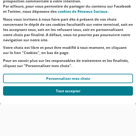
prospection commerciale à votre intention.
Par ailleurs, pour vous permettre de partager du contenu sur Facebook
Vert" pour
et Twitter, nous déposons des
cookies de Réseaux Sociaux
.
célébr...
Nous vous invitons à nous faire part dès à présent de vos choix
concernant le dépôt de ces cookies facultatifs sur votre terminal, soit en
les acceptant tous, soit en les refusant tous, soit en personnalisant
votre choix par finalité. A défaut, vous ne pourrez pas poursuivre votre
navigation sur notre site.
Votre choix est libre et peut être modifié à tout moment, en cliquant
sur le lien "Cookies", en bas de page.
Pour en savoir plus sur les responsables de traitement et les finalités,
cliquez sur "Personnaliser mes choix".
Personnaliser mes choix
Tout accepter
© CRÉDIT AGRICOLE DU NORD EST