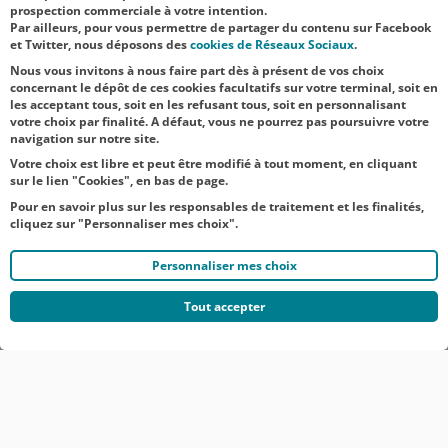
faisant face aux
prospection commerciale à votre intention.
Par ailleurs, pour vous permettre de partager du contenu sur Facebook
difficultés
et Twitter, nous déposons des
cookies de Réseaux Sociaux
.
d’appr...
Nous vous invitons à nous faire part dès à présent de vos choix
concernant le dépôt de ces cookies facultatifs sur votre terminal, soit en
les acceptant tous, soit en les refusant tous, soit en personnalisant
votre choix par finalité. A défaut, vous ne pourrez pas poursuivre votre
navigation sur notre site.
Votre choix est libre et peut être modifié à tout moment, en cliquant
sur le lien "Cookies", en bas de page.
Pour en savoir plus sur les responsables de traitement et les finalités,
cliquez sur "Personnaliser mes choix".
Personnaliser mes choix
Tout accepter
© CRÉDIT AGRICOLE DU NORD EST